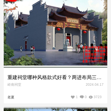
重建祠堂哪种风格款式好看？两进布局三进布局祠堂设计
岭南祠堂
2024.04.17
1
0
3723
老夏