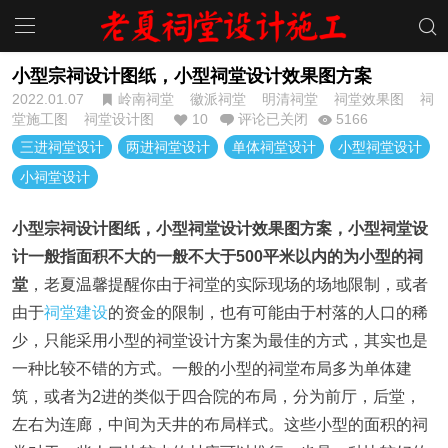
小型宗祠设计图纸，小型祠堂设计效果图方案
2022.01.07
岭南祠堂
徽派祠堂
明清祠堂
祠堂效果图
祠
堂施工图
祠堂设计图
10
评论已关闭
5166
三进祠堂设计
两进祠堂设计
单体祠堂设计
小型祠堂设计
小祠堂设计
小型宗祠设计图纸，小型祠堂设计效果图方案，小型祠堂设
计一般指面积不大的一般不大于500平米以内的为小型的祠
堂
，老夏温馨提醒你由于祠堂的实际现场的场地限制，或者
由于
祠堂建设
的资金的限制，也有可能由于村落的人口的稀
少，只能采用小型的祠堂设计方案为最佳的方式，其实也是
一种比较不错的方式。一般的小型的祠堂布局多为单体建
筑，或者为2进的类似于四合院的布局，分为前厅，后堂，
左右为连廊，中间为天井的布局样式。这些小型的面积的祠