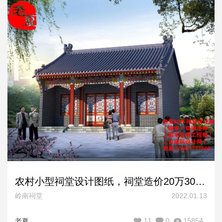
农村小型祠堂设计图纸，祠堂造价20万30万40万50万款式
岭南祠堂
2022.01.13
11
0
15854
老夏