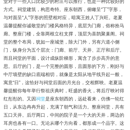
堂对于一些人口比较少的村庄可以推行，也是一种比较好的
方式。祠堂建筑，构思奇特。座东朝西，俯瞰呈“丁”字形，
与对面呈“人”字形的照壁相对应，暗寓王姓人丁兴旺。老夏
温馨提醒你诚敬堂的门楼风格特异，底层为门廊，俗称拴马
廊。整座门楼，全靠两根立柱支撑，顶层为喜鹊聚巢阁。祠
堂的整个布局，犹如一座城堡，除大门外，另有六道小侧
门，纵身分为五个层次：门廊、前厅、天井、正厅和后厅。
而且祠堂的平面，设计成纵阶梯形，寓含了步步高升的意
思。后厅的门，是一个完整的圆形，且圆形的下方，刚好与
中厅墙壁的缺口底端相切，就像是太阳从地平线升起一般，
寓意“日”，这恰好与祠堂后面的月光台，交相辉映。老夏温
馨提醒你每年举行祭祖庆典时，旺盛的香火，将后厅映衬得
红彤彤的。又因
祠堂
是座东朝西的，远处看来，仿佛一轮红
日，从东边冉冉升起，充满了朝气和活力。整座祠堂，共有
五口天井。后厅两口，中间的院子是一个大的天井，两边的
耳房也各有一口。无论从哪个方向看，都形成一个品字。这