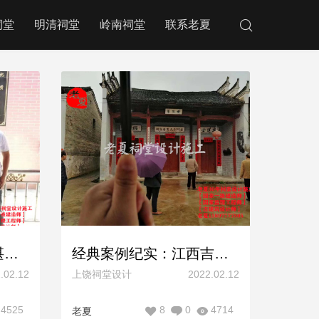
祠堂
明清祠堂
岭南祠堂
联系老夏
经典案例纪实：广东湛江谢氏宗祠设计规划效果图方案，岭南客家祠堂样式，占地4800平米！
经典案例纪实：江西吉安刘氏宗祠设计图纸方案（祠堂设计施工图效果图纸），徽派两进布局！
.02.12
上饶祠堂设计
2022.02.12
4525
8
0
4714
老夏