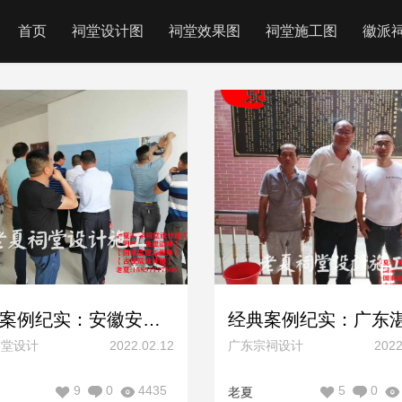
首页
祠堂设计图
祠堂效果图
祠堂施工图
徽派
经典案例纪实：安徽安庆王氏祠堂设计规划图纸方案，仿明清风格，占地3600平米！
祠堂设计
2022.02.12
广东宗祠设计
2022
9
0
4435
5
0
老夏