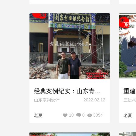
经典案例纪实：山东青岛刘氏宗祠设计施工一体化（刘氏博物馆），仿明清款式，顺利完工！
山东宗祠设计
2022.02.12
三进
10
0
3994
老夏
老夏