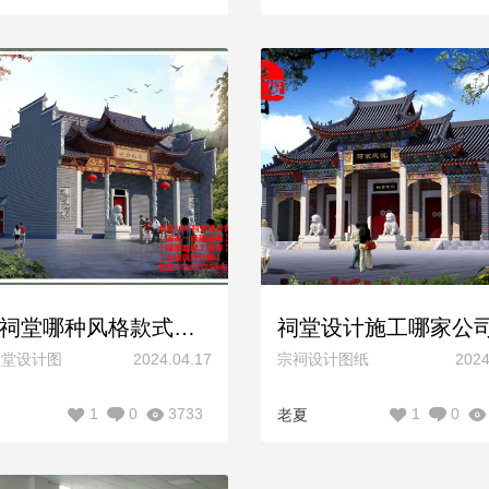
重建祠堂哪种风格款式好看？两进布局三进布局祠堂设计
祠堂设计图
2024.04.17
宗祠设计图纸
2024
1
0
3733
1
0
老夏