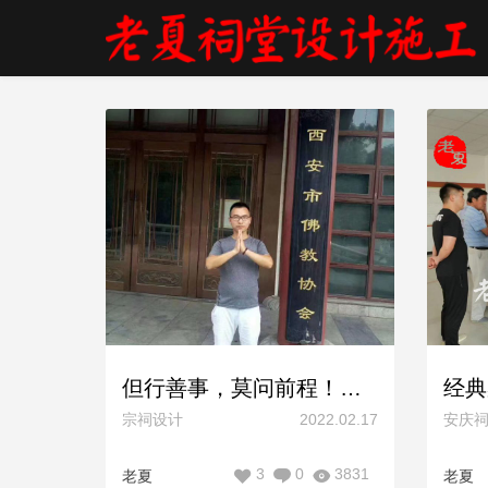
但行善事，莫问前程！农村宗祠设计施工图纸，寺院规划设计方案，合影留念！
宗祠设计
2022.02.17
安庆
3
0
3831
老夏
老夏