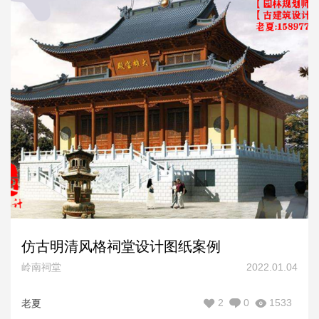
仿古明清风格祠堂设计图纸案例
岭南祠堂
2022.01.04
2
0
1533
老夏