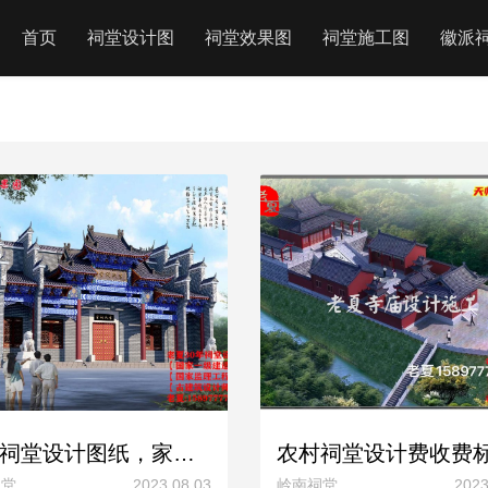
首页
祠堂设计图
祠堂效果图
祠堂施工图
徽派
农村祠堂设计图纸，家族祠堂图片样式款式汇总大全！
祠堂
2023.08.03
岭南祠堂
2023