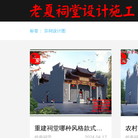
标签：
宗祠设计图
重建祠堂哪种风格款式好看？两进布局三进布局祠堂设计
岭南祠堂
2024.04.17
岭南