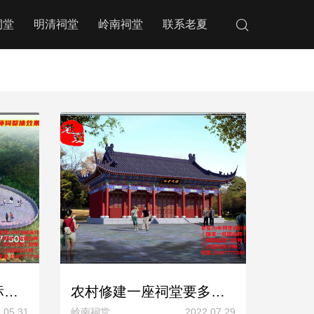
祠堂
明清祠堂
岭南祠堂
联系老夏
农村祠堂设计费收费标准，宗祠设计如何收取设计费
农村修建一座祠堂要多少钱预算造价，家族宗祠设计施工图方案
.05.31
岭南祠堂
2022.07.29