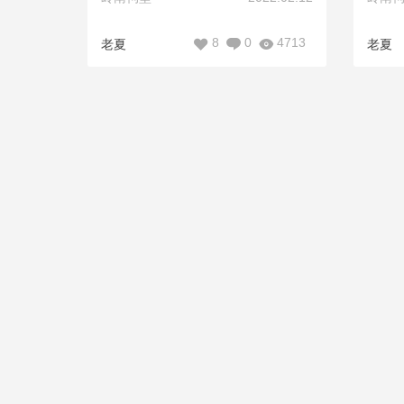
8
0
4713
老夏
老夏